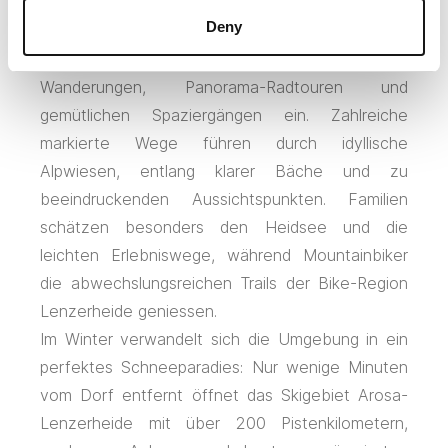
und majestätischen Gipfeln, die zu jeder
Deny
Jahreszeit ein einzigartiges Panorama schaffen.
Im Sommer lädt die Region zu ausgedehnten
Wanderungen, Panorama-Radtouren und
gemütlichen Spaziergängen ein. Zahlreiche
markierte Wege führen durch idyllische
Alpwiesen, entlang klarer Bäche und zu
beeindruckenden Aussichtspunkten. Familien
schätzen besonders den Heidsee und die
leichten Erlebniswege, während Mountainbiker
die abwechslungsreichen Trails der Bike-Region
Lenzerheide geniessen.
Im Winter verwandelt sich die Umgebung in ein
perfektes Schneeparadies: Nur wenige Minuten
vom Dorf entfernt öffnet das Skigebiet Arosa-
Lenzerheide mit über 200 Pistenkilometern,