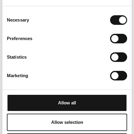
Consent
Necessary
Selection
Preferences
Statistics
Weitere
Informationen
Marketing
Churwalden liegt eingebettet in einem sonnigen
Hochtal zwischen Chur und Lenzerheide und
Allow all
bietet eine perfekte Mischung aus Erholung und
Aktivurlaub. Die umliegende Berglandschaft
Allow selection
begeistert mit sanften Hügeln, dichten Wäldern