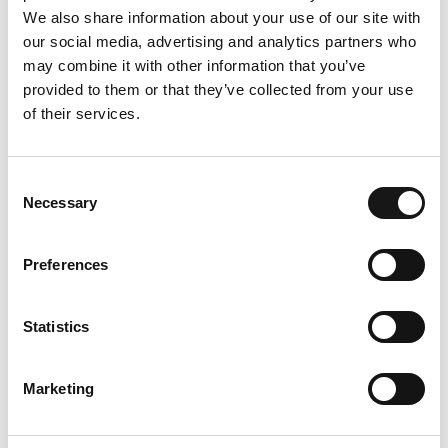
TERRASSE
PARKPLATZ
We also share information about your use of our site with
our social media, advertising and analytics partners who
may combine it with other information that you’ve
provided to them or that they’ve collected from your use
of their services.
Terrasse mit
zwei kostenfreie Plätze
Gartenzugang
vor dem Haus
Consent
Necessary
Selection
ROMANTISCHES
FRÜHSTÜCK
Preferences
Statistics
Frühstückskorb mit
Marketing
regionalen Köstlichkeiten
– vom Bergcafé
Aurora:
ab 60,00 CHF