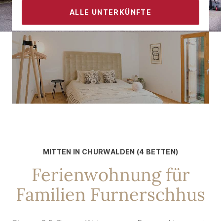
ALLE UNTERKÜNFTE
KONTAKT
FÜR 4 PERSONEN
Ruhig und doch mitten in
Churwalden gelegen
MITTEN IN CHURWALDEN (4 BETTEN)
Ferienwohnung für
Familien Furnerschhus