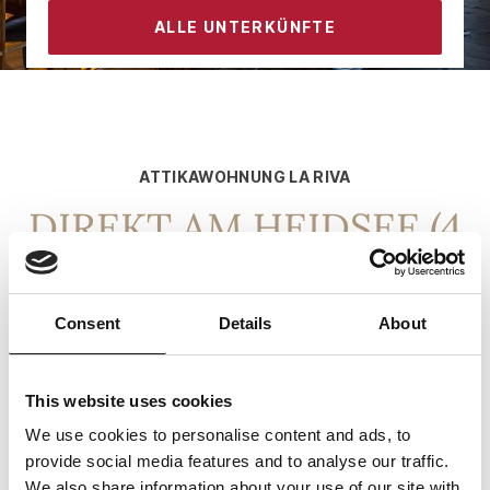
ALLE UNTERKÜNFTE
KONTAKT
ATTIKAWOHNUNG LA RIVA
DIREKT AM HEIDSEE (4
BETTEN)
Consent
Details
About
Die ruhig gelegene 4.5 Zimmerwohnung liegt mit
herrlichem Ausblick gegen Süden. Gleich vor dem
Haus befindet sich der Skilift Valbella. Im Sommer lädt
This website uses cookies
das Wassersportzentrum und der einzigartige
We use cookies to personalise content and ads, to
Sandstrand mit dem Kindererlebnisbereich zum
provide social media features and to analyse our traffic.
Verweilen aber auch zum aktiven Sommerurlaub ein.
We also share information about your use of our site with